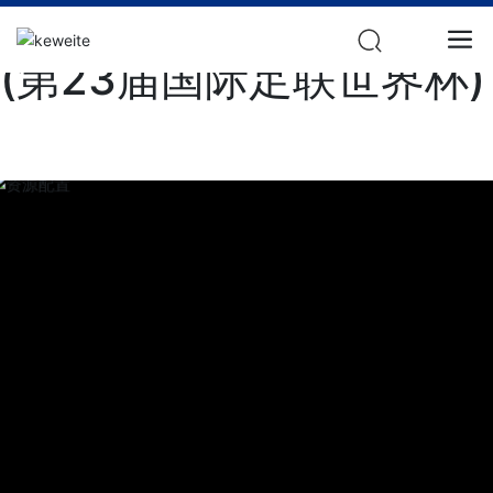
2026年国际足联世界杯
(第23届国际足联世界杯)