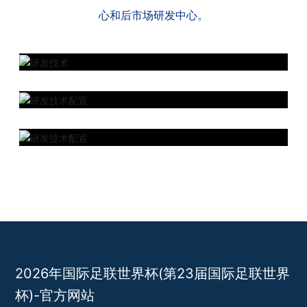
心和后市场研发中心。
2026年国际足联世界杯(第23届国际足联世界
杯)-官方网站